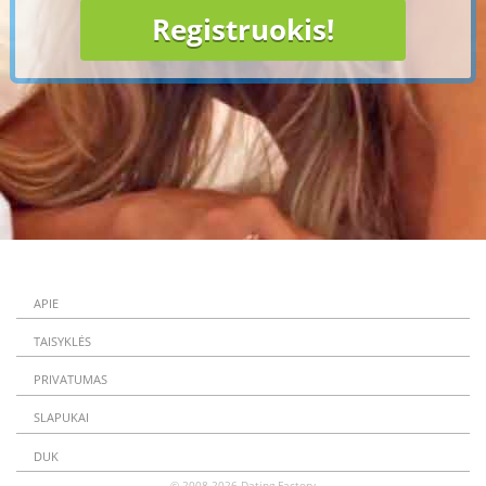
APIE
TAISYKLĖS
PRIVATUMAS
SLAPUKAI
DUK
© 2008-2026
Dating Factory